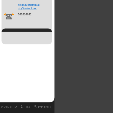
piedadyc
ristomue
rto@outl
ook.es
686214622
PA DEL SITIO
RSS
IMPRIMIR