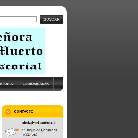
BUSCAR
ISTORIA
CURIOSIDADES
CONTACTO
piedadycristomuerto
c/ Duque de Medinaceli
nº 21 (bis)