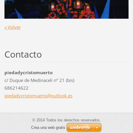
« Volver
Contacto
piedadycristomuerto
c/ Duque de Medinaceli nº 21 (bis)
686214622
piedadyc
ristomue
rto@outl
ook.es
© 2014 Todos los derechos reservados.
Crea una web gratis