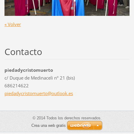
« Volver
Contacto
piedadycristomuerto
c/ Duque de Medinaceli nº 21 (bis)
686214622
piedadyc
ristomue
rto@outl
ook.es
© 2014 Todos los derechos reservados.
Crea una web gratis