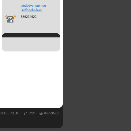
piedadyc
ristomue
rto@outl
ook.es
686214622
PA DEL SITIO
RSS
IMPRIMIR