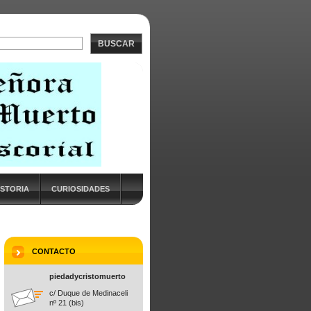
BUSCAR
ISTORIA
CURIOSIDADES
CONTACTO
piedadycristomuerto
c/ Duque de Medinaceli
nº 21 (bis)