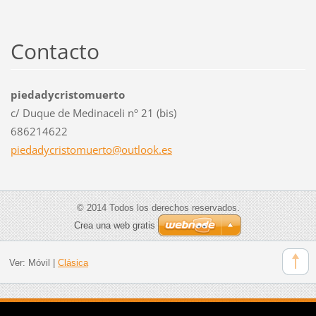
Contacto
piedadycristomuerto
c/ Duque de Medinaceli nº 21 (bis)
686214622
piedadyc
ristomue
rto@outl
ook.es
© 2014 Todos los derechos reservados.
Crea una web gratis
Ver:
Móvil
|
Clásica