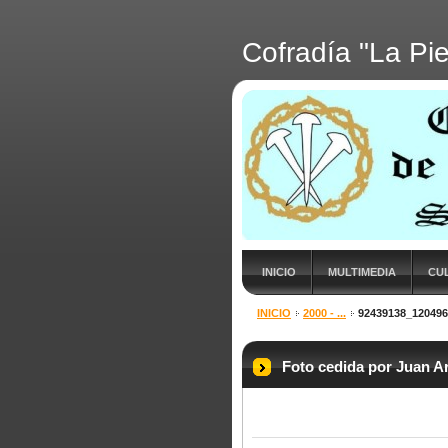
Cofradía "La Pi
INICIO
MULTIMEDIA
CU
INICIO
2000 - ...
92439138_12049
Foto cedida por Juan A