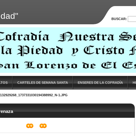
edad"
BUSCAR:
LTOS
CARTELES DE SEMANA SANTA
ENSERES DE LA COFRADÍA
H
6132929268_1737331030194388992_N-1.JPG
renaza