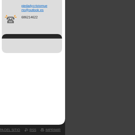
piedadyc
ristomue
rto@outl
ook.es
686214622
PA DEL SITIO
RSS
IMPRIMIR