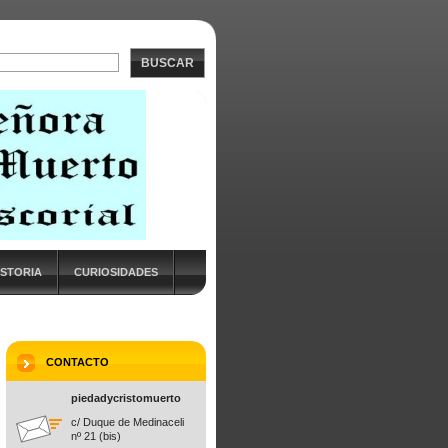
BUSCAR
ISTORIA
CURIOSIDADES
CONTACTO
piedadycristomuerto
c/ Duque de Medinaceli
nº 21 (bis)