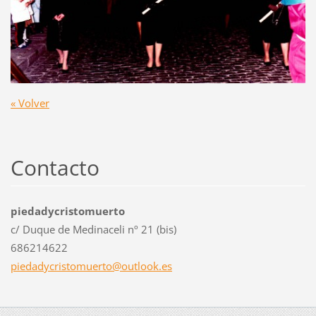
« Volver
Contacto
piedadycristomuerto
c/ Duque de Medinaceli nº 21 (bis)
686214622
piedadyc
ristomue
rto@outl
ook.es